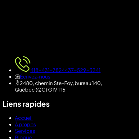
418-431-7824
437-529-3241
Écrivez-nous
2480, chemin Ste-Foy, bureau 140
,
Québec
(
QC
)
G1V 1T6
Liens rapides
Accueil
À propos
Services
Blogue