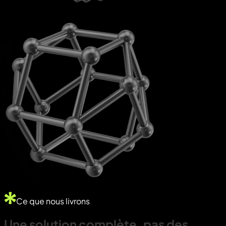
Ce que nous livrons
Une
solution
complète,
pas
des