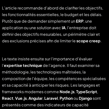
L’article recommande d’abord de clarifier les objectifs,
les fonctionnalités essentielles, le budget et les délais.
Plutôt que de demander simplement un
ERP
, une
application ou une solution avec
IA
, l’entreprise doit
définir des objectifs mesurables, un périmètre clair et
des exclusions précises afin de limiter le
scope creep
.
Le texte insiste ensuite sur l’importance d’évaluer
l’
expertise technique
de l’agence. Il faut examiner sa
méthodologie, les technologies maîtrisées, la
composition de l’équipe, les compétences spécialisées
et sa capacité à anticiper les risques. Les langages et
frameworks modernes comme
Node.js
,
TypeScript
,
React
,
Vue.js
,
Angular
,
Laravel
,
Python
ou
Django
sont
présentés comme des indicateurs de capacité