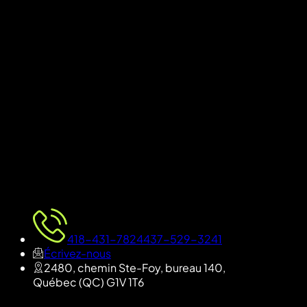
418-431-7824
437-529-3241
Écrivez-nous
2480, chemin Ste-Foy, bureau 140
,
Québec
(
QC
)
G1V 1T6