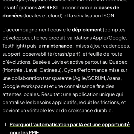
les intégrations
API REST
, la connexion aux
bases de
données
(locales et cloud) et la sérialisation JSON.
L’accompagnement couvre le
déploiement
(comptes
développeur, fiches produit, validations Apple/Google,
TestFlight) puis la
maintenance
: mises à jour cadencées,
support, observabilité (crash/perf), et feuille de route
d’évolutions. Basée à Lévis et active partout au Québec
(Montréal, Laval, Gatineau), CyberPerformance mise sur
une collaboration transparente (Agile/SCRUM, Asana,
Google Workspace) et une connaissance fine des
attentes locales. Résultat : une application unique qui
centralise les besoins applicatifs, réduit les frictions, et
devient un véritable levier de croissance durable.
Pourquoi l’automatisation par IA est une opportunité
pour les PME