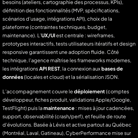
besoins (ateliers, cartographie des processus, KPIs),
définition des fonctionnalités (MVP, spécifications,
scénarios d’usage, intégrations API), choix de la
plateforme (contraintes techniques, budget,
maintenance). L’
UX/UI
est centrale : wireframes,
prototypes interactifs, tests utilisateurs itératifs et design
responsive garantissent une adoption fluide. Côté
technique, l’agence maîtrise les frameworks modernes,
les intégrations
API REST
, la connexion aux
bases de
données
(locales et cloud) et la sérialisation JSON.
L’accompagnement couvre le
déploiement
(comptes
développeur, fiches produit, validations Apple/Google,
TestFlight) puis la
maintenance
: mises à jour cadencées,
support, observabilité (crash/perf), et feuille de route
d’évolutions. Basée à Lévis et active partout au Québec
(Montréal, Laval, Gatineau), CyberPerformance mise sur