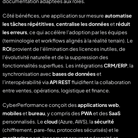
documentation adaptées aux rôles.
Côté bénéfices, une application sur mesure
automatise
les tâches répétitives
,
centralise les données
et
réduit
les erreurs
, ce qui accélère l’adoption par les équipes
(terminologie et workflows alignés à la réalité terrain). Le
ROI
provient de l’élimination des licences inutiles, de
l’évolutivité naturelle et de la suppression des
fonctionnalités superflues. Les intégrations
CRM/ERP
, la
synchronisation avec
bases de données
et
l’interopérabilité via
API REST
fluidifient la collaboration
entre ventes, opérations, logistique et finance.
CyberPerformance conçoit des
applications web
,
mobiles
et
bureau
, y compris des
PWA
et des
SaaS
personnalisés. Le
cloud
(Azure, AWS), la
sécurité
(chiffrement, pare-feu, protocoles sécurisés) et le