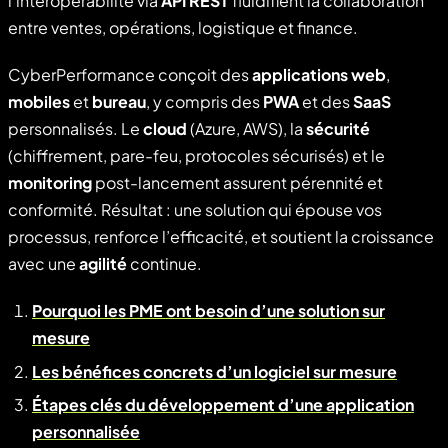
l’interopérabilité via
API REST
fluidifient la collaboration
entre ventes, opérations, logistique et finance.
CyberPerformance conçoit des
applications web
,
mobiles
et
bureau
, y compris des
PWA
et des
SaaS
personnalisés. Le
cloud
(Azure, AWS), la
sécurité
(chiffrement, pare-feu, protocoles sécurisés) et le
monitoring
post-lancement assurent pérennité et
conformité. Résultat : une solution qui épouse vos
processus, renforce l’efficacité, et soutient la croissance
avec une
agilité
continue.
Pourquoi les PME ont besoin d’une solution sur
mesure
Les bénéfices concrets d’un logiciel sur mesure
Étapes clés du développement d’une application
personnalisée